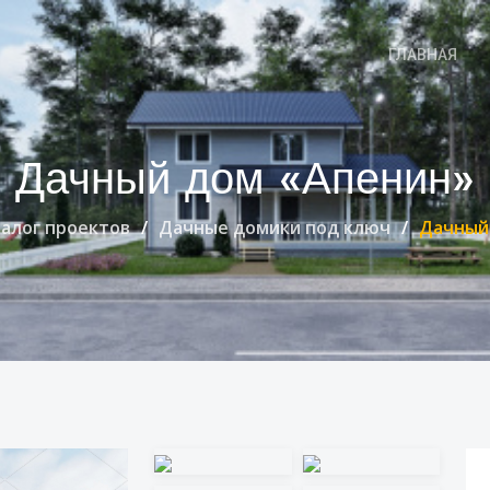
ГЛАВНАЯ
Дачный дом «Апенин»
алог проектов
Дачные домики под ключ
Дачный