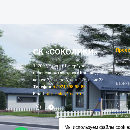
Прое
СК «СОКОЛИКИ»
Каркас
192007, г. Санкт-Петербург,
Дома и
набережная Обводного Канала., д. 64,
корпус 2, литера А, пом. 27Н, офис 23
Барнха
Телефон:
+7 921 698-98-88
Бани п
Email:
sk-sokoliki@mail.ru
Дачные
Мобил
Мы используем файлы cookie