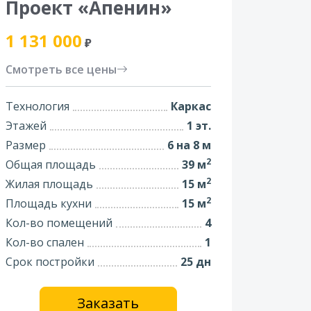
Проект «Апенин»
1 131 000
₽
Смотреть все цены
Технология
Каркас
Этажей
1 эт.
Размер
6 на 8 м
2
Общая площадь
39 м
2
Жилая площадь
15 м
2
Площадь кухни
15 м
Кол-во помещений
4
Кол-во спален
1
Срок постройки
25 дн
Заказать