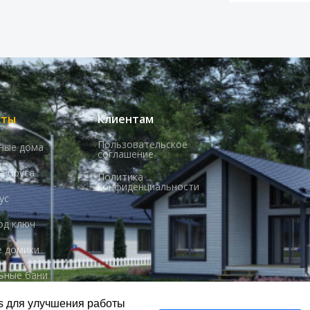
кты
Клиентам
Пользовательское
ные дома
соглашение
з бруса
Политика
конфиденциальности
ус
од ключ
 домики
ьные бани
s для улучшения работы