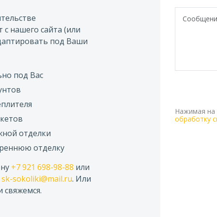
ительстве
 с нашего сайта (или
адаптировать под Ваши
но под Вас
унтов
еплителя
Нажимая на 
акетов
обработку с
жной отделки
треннюю отделку
ону
+7 921 698-98-88
или
у
sk-sokoliki@mail.ru
. Или
и свяжемся.