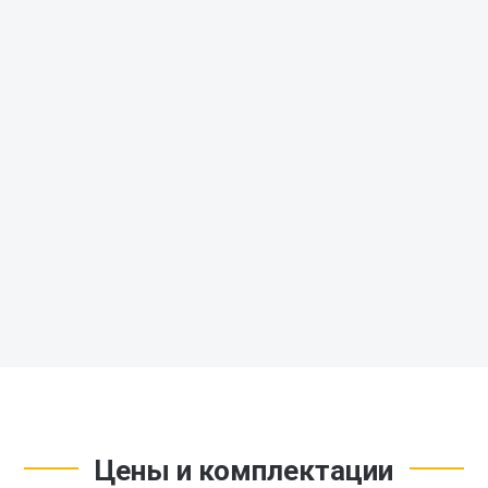
Кол-во помещений
4
Кол-во спален
1
Срок постройки
25 дн
Заказать
В кредит от 58 000 ₽
Цены и комплектации