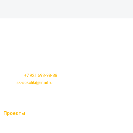
СК «СОКОЛИКИ»
192007, г. Санкт-Петербург, набережная Обводного Канала., д.
64, корпус 2, литера А, пом. 27Н, офис 23
Телефон:
+7 921 698-98-88
Email:
sk-sokoliki@mail.ru
Проекты
Каркасные дома