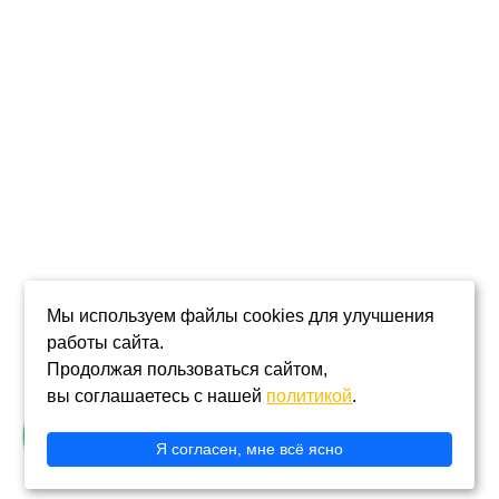
Дома из бруса
Барнхаус
Бани под ключ
Дачные домики
Мобильные бани
Клиентам
Пользовательское соглашение
Мы используем файлы cookies для улучшения
Политика конфиденциальности
работы сайта.
Продолжая пользоваться сайтом,
вы соглашаетесь с нашей
политикой
.
©
СК Соколики
. 2020 - 2026 г.
Я согласен, мне всё ясно