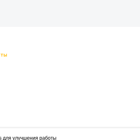
+7 921 698-98-88
sk-sokoliki@mail.ru
кты
Клиентам
Пользовательское
ные дома
соглашение
з бруса
Политика
конфиденциальности
ус
од ключ
 домики
ьные бани
s для улучшения работы