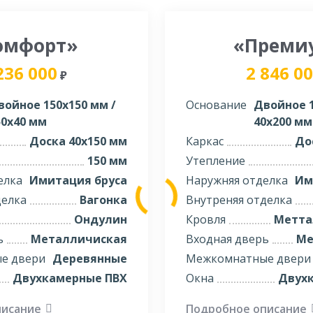
омфорт»
«Преми
236 000
2 846 0
₽
войное 150х150 мм /
Основание
Двойное 1
50х40 мм
40х200 мм
Доска 40х150 мм
Каркас
До
150 мм
Утепление
елка
Имитация бруса
Наружняя отделка
Им
делка
Вагонка
Внутреняя отделка
Ондулин
Кровля
Метта
ь
Металличиская
Входная дверь
Ме
е двери
Деревянные
Межкомнатные двери
Двухкамерные ПВХ
Окна
Двух
писание
Подробное описание