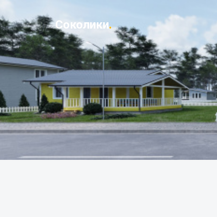
Соколики
.
Главная
Ка