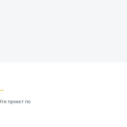
В кредит от 112 000 ₽
йте проект по