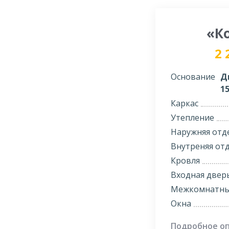
«К
2 
Основание
Д
1
Каркас
Утепление
Наружняя отд
Внутреняя от
Кровля
Входная двер
Межкомнатны
Окна
Подробное о