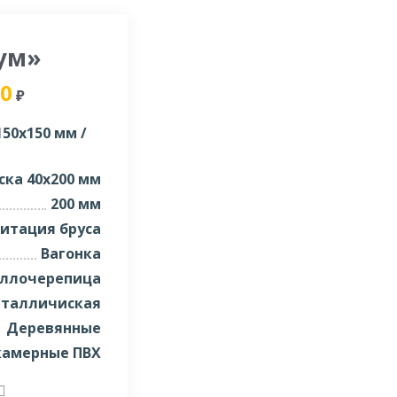
ум»
00
₽
50х150 мм /
ска 40х200 мм
200 мм
итация бруса
Вагонка
ллочерепица
талличиская
Деревянные
камерные ПВХ