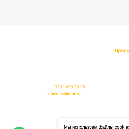
Прое
СК «СОКОЛИКИ»
Каркас
192007, г. Санкт-Петербург,
Дома и
набережная Обводного Канала., д. 64,
корпус 2, литера А, пом. 27Н, офис 23
Барнха
Телефон:
+7 921 698-98-88
Бани п
Email:
sk-sokoliki@mail.ru
Дачные
Мобил
Мы используем файлы cookie